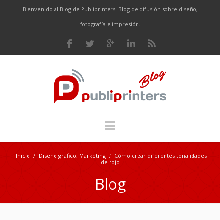
Bienvenido al Blog de Publiprinters. Blog de difusión sobre diseño,
fotografía e impresión.
Inicio
/
Diseño gráfico
,
Marketing
/
Cómo crear diferentes tonalidades
de rojo
Blog