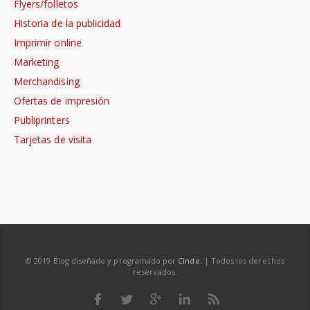
Flyers/folletos
Historia de la publicidad
Imprimir online
Marketing
Merchandising
Ofertas de impresión
Publiprinters
Tarjetas de visita
© 2019 Blog diseñado y programado por
Cinde
. | Todos los derechos
reservados.