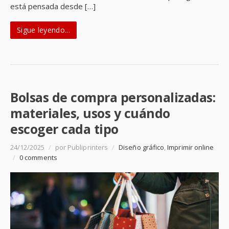
está pensada desde […]
Sigue leyendo...
Bolsas de compra personalizadas:
materiales, usos y cuándo
escoger cada tipo
24/12/2025
/
por Publiprinters
/
Diseño gráfico
,
Imprimir online
/
0 comments