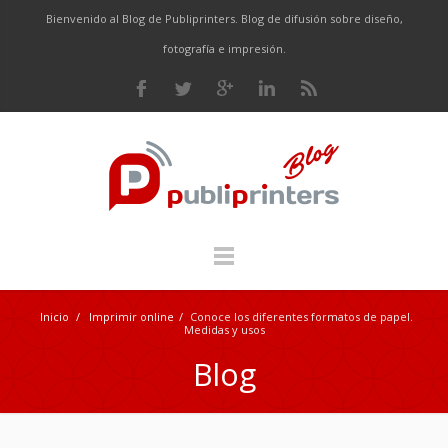
Bienvenido al Blog de Publiprinters. Blog de difusión sobre diseño,
fotografía e impresión.
Inicio
/
Imprimir online
/
Conoce los diferentes formatos de papel.
Medidas y usos
Blog