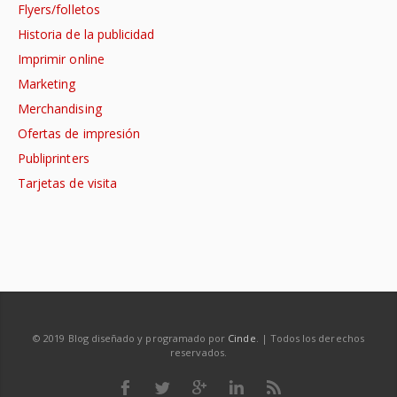
Flyers/folletos
Historia de la publicidad
Imprimir online
Marketing
Merchandising
Ofertas de impresión
Publiprinters
Tarjetas de visita
© 2019 Blog diseñado y programado por
Cinde
. | Todos los derechos
reservados.