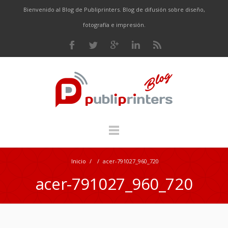
Bienvenido al Blog de Publiprinters. Blog de difusión sobre diseño,
fotografía e impresión.
Inicio
/
/
acer-791027_960_720
acer-791027_960_720