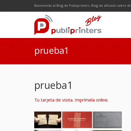
Facebook
Twitter
Google Plus
LinkedI
R
Bienvenido al Blog de Publiprinters. Blog de difusión sobre di
prueba1
prueba1
Tu tarjeta de visita. Imprímela online.