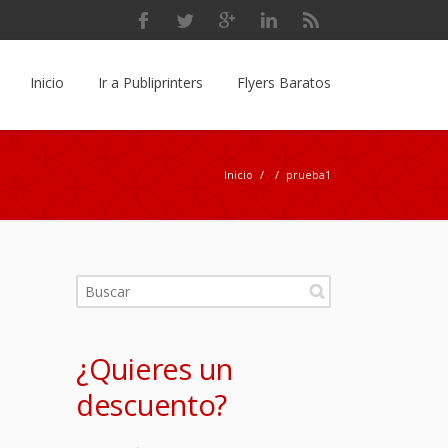
Inicio
Ir a Publiprinters
Flyers Baratos
Inicio
/
/
prueba1
¿Quieres un
descuento?