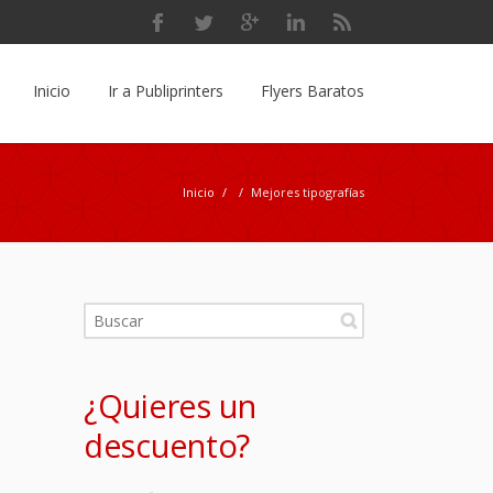
Inicio
Ir a Publiprinters
Flyers Baratos
Inicio
/
/
Mejores tipografías
¿Quieres un
descuento?