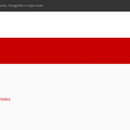
n
SS
seño, fotografía e impresión.
rteles