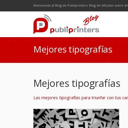
Facebook
Twitter
Google Plus
LinkedI
R
Bienvenido al Blog de Publiprinters. Blog de difusión sobre di
Mejores tipografías
Mejores tipografías
Las mejores tipografías para triunfar con tus ca