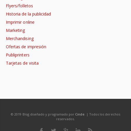
Flyers/folletos
Historia de la publicidad
Imprimir online
Marketing
Merchandising
Ofertas de impresión
Publiprinters
Tarjetas de visita
© 2019 Blog diseñado y programado por
Cinde
. | Todos los derechos
reservados.