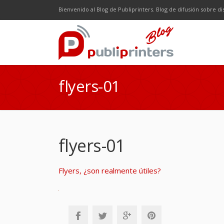
Facebook
Twitter
Google Plus
LinkedI
R
Bienvenido al Blog de Publiprinters. Blog de difusión sobre di
flyers-01
flyers-01
Flyers, ¿son realmente útiles?