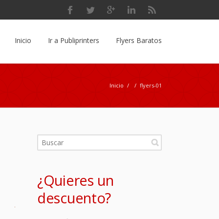
Inicio
Ir a Publiprinters
Flyers Baratos
Inicio
/
/
flyers-01
¿Quieres un
descuento?