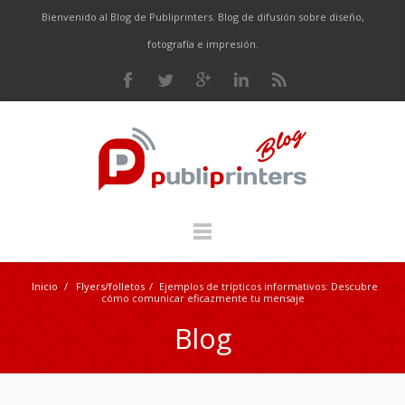
Bienvenido al Blog de Publiprinters. Blog de difusión sobre diseño,
fotografía e impresión.
Inicio
/
Flyers/folletos
/
Ejemplos de trípticos informativos: Descubre
cómo comunicar eficazmente tu mensaje
Blog