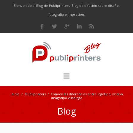
Bienvenido al Blog de Publiprinters. Blog de difusión sobre diseño,
fotografía e impresión.
Inicio
/
Publiprinters
/
Conoce las diferencias entre logotipo, isotipo,
imagotipo e isologo
Blog