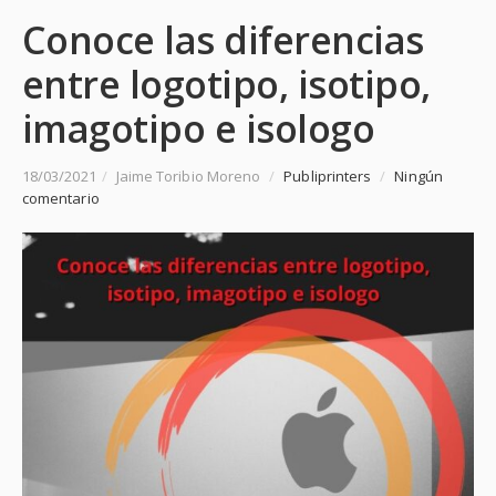
Conoce las diferencias
entre logotipo, isotipo,
imagotipo e isologo
18/03/2021
/
Jaime Toribio Moreno
/
Publiprinters
/
Ningún
comentario