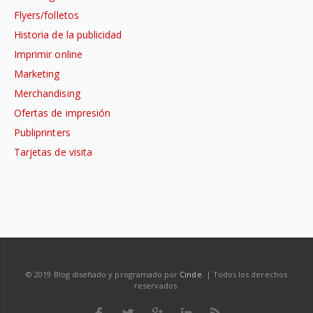
Flyers/folletos
Historia de la publicidad
Imprimir online
Marketing
Merchandising
Ofertas de impresión
Publiprinters
Tarjetas de visita
© 2019 Blog diseñado y programado por
Cinde
. | Todos los derechos
reservados.