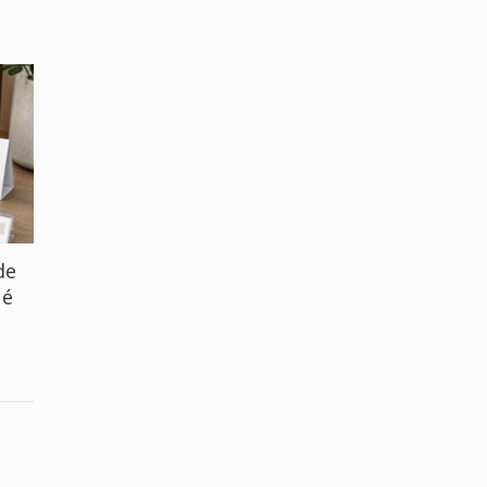
de
ué