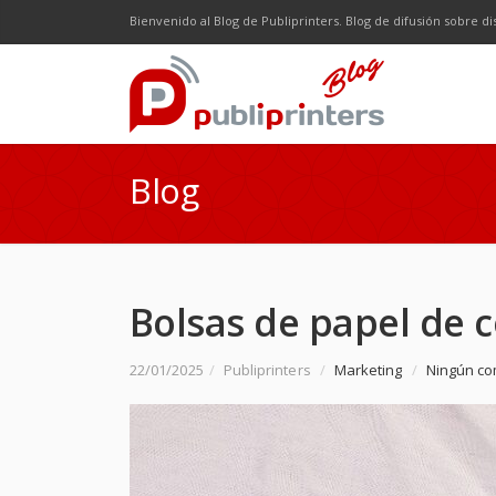
Facebook
Twitter
Google Plus
LinkedI
R
Bienvenido al Blog de Publiprinters. Blog de difusión sobre di
Blog
Bolsas de papel de c
22/01/2025
/
Publiprinters
/
Marketing
/
Ningún co