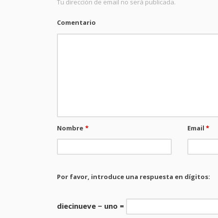
Tu dirección de email no será publicada.
Comentario
Nombre
*
Email
*
Por favor, introduce una respuesta en dígitos:
diecinueve − uno =