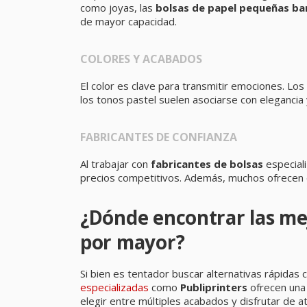
como joyas, las
bolsas de papel pequeñas ba
de mayor capacidad.
COLORES Y ACABADOS
El color es clave para transmitir emociones. Lo
los tonos pastel suelen asociarse con elegancia y
FABRICANTES DE CONFIANZA
Al trabajar con
fabricantes de bolsas
especiali
precios competitivos. Además, muchos ofrecen d
¿Dónde encontrar las mej
por mayor?
Si bien es tentador buscar alternativas rápidas
especializadas
como
Publiprinters
ofrecen una 
elegir entre múltiples acabados y disfrutar de 