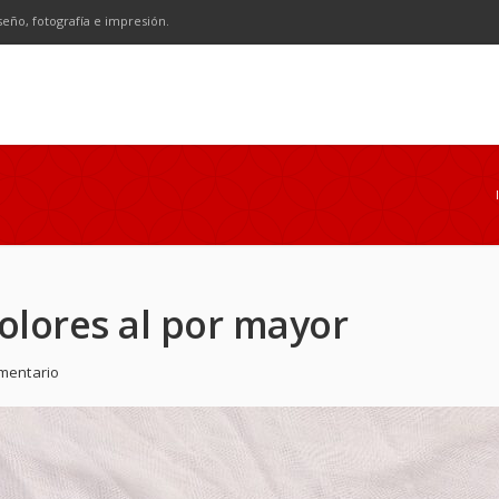
n
SS
seño, fotografía e impresión.
olores al por mayor
mentario