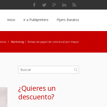
Inicio
Ir a Publiprinters
Flyers Baratos
Inicio
/
Marketing
/
Bolsas de papel de colores al por mayor
¿Quieres un
descuento?