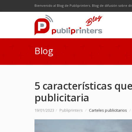
Facebook
Twitter
Google Plus
LinkedI
R
Bienvenido al Blog de Publiprinters. Blog de difusión sobre di
Blog
5 características qu
publicitaria
19/01/2023
/
Publiprinters
/
Carteles publicitarios
/