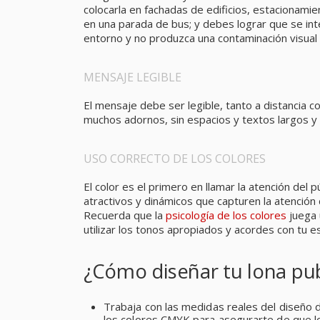
colocarla en fachadas de edificios, estacionamie
en una parada de bus; y debes lograr que se i
entorno y no produzca una contaminación visual 
MENSAJE LEGIBLE
El mensaje debe ser legible, tanto a distancia co
muchos adornos, sin espacios y textos largos 
USO CORRECTO DE LOS COLORES
El color es el primero en llamar la atención del p
atractivos y dinámicos que capturen la atención d
Recuerda que la
psicología de los colores
juega 
utilizar los tonos apropiados y acordes con tu e
¿Cómo diseñar tu lona publ
Trabaja con las medidas reales del diseño d
los colores CMYK para asegurarte de que lo