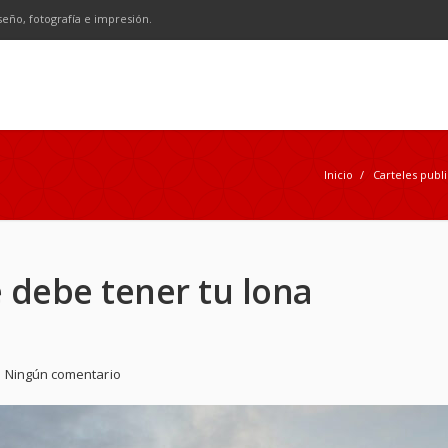
n
SS
seño, fotografía e impresión.
Inicio
/
Carteles publi
e debe tener tu lona
Ningún comentario