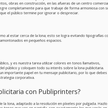
ntos, obras en construcción, en las afueras de un centro comercia
ntegre completamente para que trabaje de forma armoniosa con s
que el público termine por ignorar o despreciar.
mo al estar cerca de la lona; esto se logra evitando tipografías c
y amontonados en pequeños espacios.
úblico, y es nuestra tarea utilizar colores en tonos llamativos,
el público y coloquen todo su interés sobre la lona publicitaria.
un importante papel en tu mensaje publicitario, por lo que debes
strategia corporativa.
icitaria con Publiprinters?
e la lona, adaptado a la resolución en píxeles por pulgada. Hazlo
s tonos que ves en pantalla, son exactamente los que verás en 