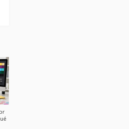
or
qué