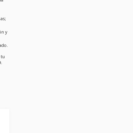
as;
ón y
ado.
 tu
9.