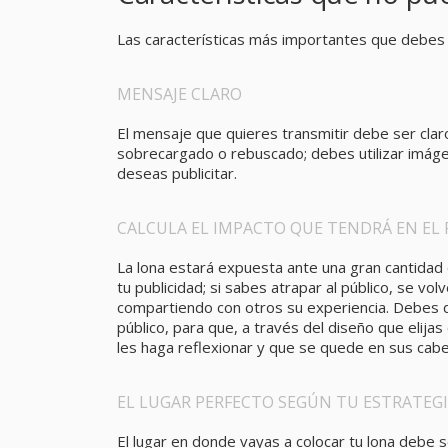
Las características más importantes que debes t
MENSAJE CLARO
El mensaje que quieres transmitir debe ser clar
sobrecargado o rebuscado; debes utilizar imágen
deseas publicitar.
CALCULA EL IMPACTO QUE TENDRÁ EN EL
La lona estará expuesta ante una gran cantidad 
tu publicidad; si sabes atrapar al público, se vol
compartiendo con otros su experiencia. Debes def
público, para que, a través del diseño que elijas
les haga reflexionar y que se quede en sus cabe
EL LUGAR PERFECTO SEGÚN TU ESTRATEG
El lugar en donde vayas a colocar tu lona debe s