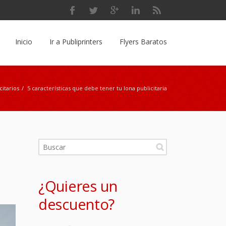
Inicio
Ir a Publiprinters
Flyers Baratos
citarios
/
5 características que debe tener tu lona publicitaria
¿Quieres un
descuento?