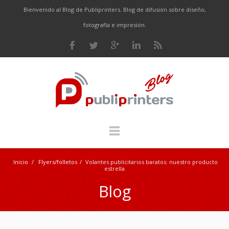
Bienvenido al Blog de Publiprinters. Blog de difusión sobre diseño,
fotografía e impresión.
Inicio
/
Flyers/folletos
/
Volantes publicitarios baratos: nuestro producto
estrella
Blog