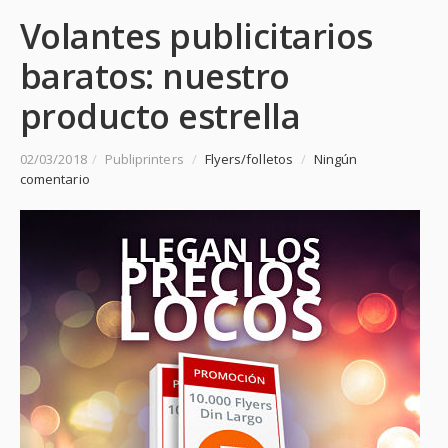
Volantes publicitarios
baratos: nuestro
producto estrella
02/03/2018
/
Publiprinters
/
Flyers/folletos
/
Ningún
comentario