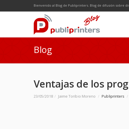
Facebook
Twitter
Google Plus
LinkedI
R
Bienvenido al Blog de Publiprinters. Blog de difusión sobre di
Blog
Ventajas de los prog
23/05/2018
/
Jaime Toribio Moreno
/
Publiprinters
/