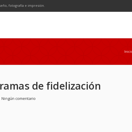
n
SS
seño, fotografía e impresión.
Inici
ramas de fidelización
Ningún comentario