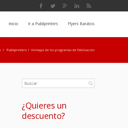
Inicio
Ir a Publiprinters
Flyers Baratos
o
/
Publiprinters
/
Ventajas de los programas de fidelización
¿Quieres un
descuento?