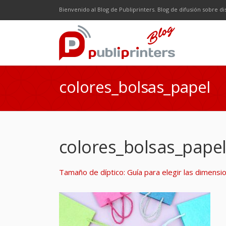
Facebook
Twitter
Google Plus
LinkedI
R
Bienvenido al Blog de Publiprinters. Blog de difusión sobre di
colores_bolsas_papel
colores_bolsas_pape
Tamaño de díptico: Guía para elegir las dimens