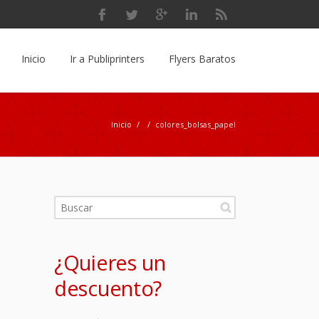
Inicio
Ir a Publiprinters
Flyers Baratos
Inicio
/
/
colores_bolsas_papel
¿Quieres un
descuento?