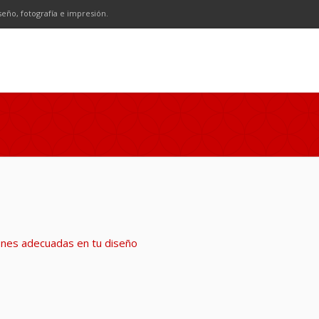
n
SS
seño, fotografía e impresión.
l
iones adecuadas en tu diseño