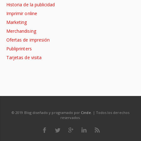
Historia de la publicidad
Imprimir online
Marketing
Merchandising
Ofertas de impresión
Publiprinters
Tarjetas de visita
© 2019 Blog diseñado y programado por
Cinde
. | Todos los derechos
reservados.