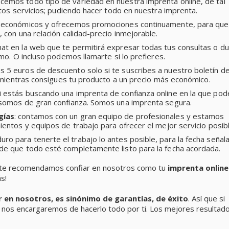
ecemos todo tipo de variedad en nuestra imprenta online, de tal
tos servicios; pudiendo hacer todo en nuestra imprenta.
s económicos y ofrecemos promociones continuamente, para que
con una relación calidad-precio inmejorable.
at en la web que te permitirá expresar todas tus consultas o d
mo. O incluso podemos llamarte si lo prefieres.
os 5 euros de descuento solo si te suscribes a nuestro boletín d
, mientras consigues tu producto a un precio más económico.
si estás buscando una imprenta de confianza online en la que pod
somos de gran confianza. Somos una imprenta segura.
gías
: contamos con un gran equipo de profesionales y estamos
entos y equipos de trabajo para ofrecer el mejor servicio posibl
uro para tenerte el trabajo lo antes posible, para la fecha señal
e que todo esté completamente listo para la fecha acordada.
 te recomendamos confiar en nosotros como tu
imprenta online
s!
ar en nosotros, es sinónimo de garantías, de éxito
. Así que si
 nos encargaremos de hacerlo todo por ti. Los mejores resultad