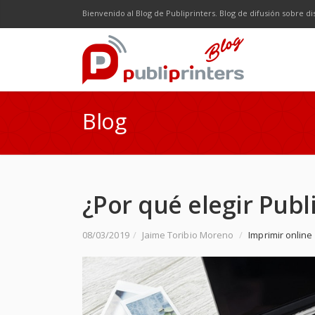
Facebook
Twitter
Google Plus
LinkedI
R
Bienvenido al Blog de Publiprinters. Blog de difusión sobre di
Blog
¿Por qué elegir Publ
08/03/2019
/
Jaime Toribio Moreno
/
Imprimir online