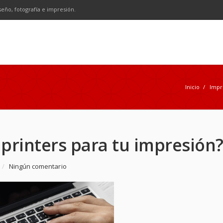
n
SS
seño, fotografía e impresión.
Inicio
/
Impr
iprinters para tu impresión
/
Ningún comentario