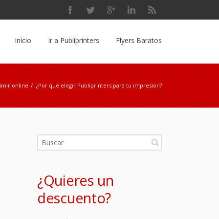
Inicio
Ir a Publiprinters
Flyers Baratos
imir online
/
¿Por qué elegir Publiprinters para tu impresión?
?
¿Quieres un
descuento?