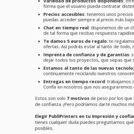
Variedad de productos disponibles
: ofr
forma que el usuario pueda contratar distin
Precios accesibles
: tenemos unos precio
puedas acceder siempre al precio más bajo, 
Chat en tiempo real
: disponemos de un ch
de tal forma que recibas respuesta rapidísi
Te damos 5 euros de regalo
: te regalam
ofertas. Así podrás estar al tanto de todo
Imprenta de confianza y de garantías
: 
dejar todos tus proyectos, que sepas que 
Estamos al tanto de las nuevas tecnolo
continuamente reciclando nuestros conocimi
Entregas en tiempo record
: trabajamos d
Confía en nosotros que nos aseguraremos d
Estos son solo
7 motivos
de peso por los que
de confianza. ¡Pero podríamos darte muchos má
Elegir PubliPrinters en tu impresión y confi
tienes cualquier duda puedes preguntarnos qué
posibles.