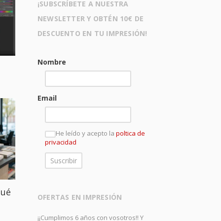
¡SUBSCRÍBETE A NUESTRA
NEWSLETTER Y OBTÉN 10€ DE
DESCUENTO EN TU IMPRESIÓN!
Nombre
Email
He leído y acepto la
poltica de
privacidad
qué
OFERTAS EN IMPRESIÓN
¡¡Cumplimos 6 años con vosotros!! Y