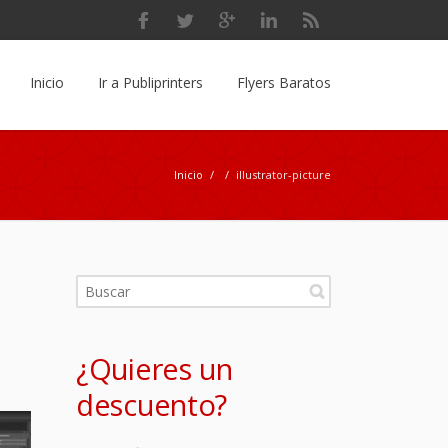
Inicio
Ir a Publiprinters
Flyers Baratos
Inicio
/
/
illustrator-picture
¿Quieres un
descuento?