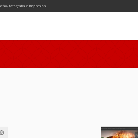
n
SS
seño, fotografía e impresión.