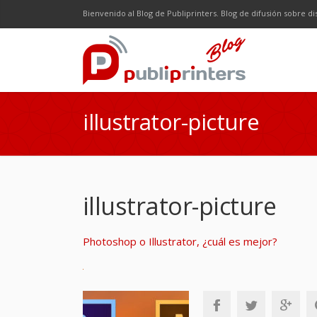
Facebook
Twitter
Google Plus
LinkedI
R
Bienvenido al Blog de Publiprinters. Blog de difusión sobre di
illustrator-picture
illustrator-picture
Photoshop o Illustrator, ¿cuál es mejor?