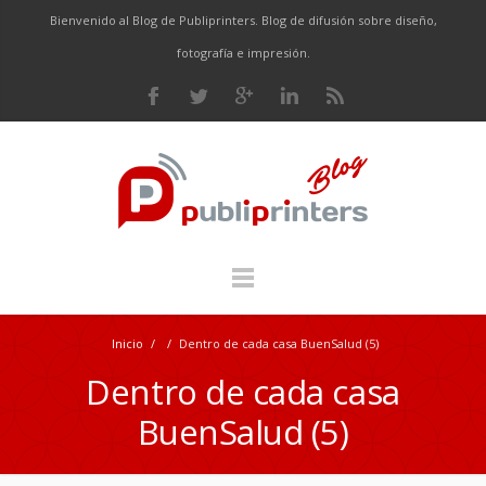
Bienvenido al Blog de Publiprinters. Blog de difusión sobre diseño,
fotografía e impresión.
Inicio
/
/
Dentro de cada casa BuenSalud (5)
Dentro de cada casa
BuenSalud (5)