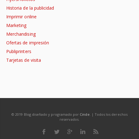
Historia de la publicidad
Imprimir online
Marketing
Merchandising
Ofertas de impresión
Publiprinters
Tarjetas de visita
© 2019 Blog diseñado y programado por
Cinde
. | Todos los derechos
reservados.