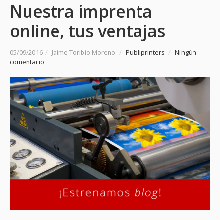
Nuestra imprenta
online, tus ventajas
05/09/2016
/
Jaime Toribio Moreno
/
Publiprinters
/
Ningún
comentario