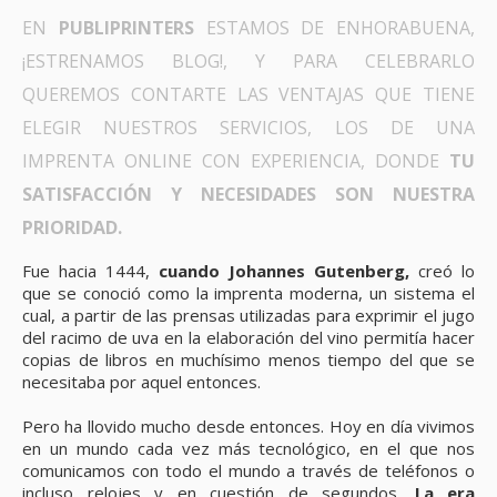
EN
PUBLIPRINTERS
ESTAMOS DE ENHORABUENA,
¡ESTRENAMOS BLOG!, Y PARA CELEBRARLO
QUEREMOS CONTARTE LAS VENTAJAS QUE TIENE
ELEGIR NUESTROS SERVICIOS, LOS DE UNA
IMPRENTA ONLINE CON EXPERIENCIA, DONDE
TU
SATISFACCIÓN Y NECESIDADES SON NUESTRA
PRIORIDAD.
Fue hacia 1444,
cuando Johannes Gutenberg,
creó lo
que se conoció como la imprenta moderna, un sistema el
cual, a partir de las prensas utilizadas para exprimir el jugo
del racimo de uva en la elaboración del vino permitía hacer
copias de libros en muchísimo menos tiempo del que se
necesitaba por aquel entonces.
Pero ha llovido mucho desde entonces. Hoy en día vivimos
en un mundo cada vez más tecnológico, en el que nos
comunicamos con todo el mundo a través de teléfonos o
incluso relojes y en cuestión de segundos.
La era