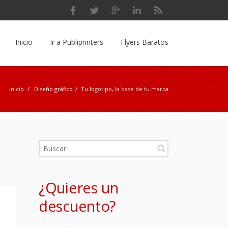
Inicio
Ir a Publiprinters
Flyers Baratos
Inicio
/
Diseño gráfico
/
Tu logotipo, la base de tu marca
¿Quieres un
descuento?