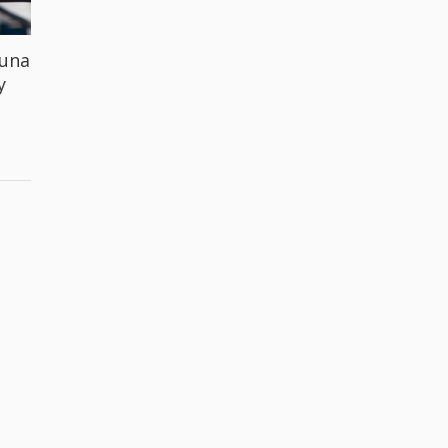
 una
y