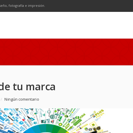
n
SS
seño, fotografía e impresión.
 de tu marca
/
Ningún comentario