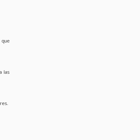
s que
a las
res.