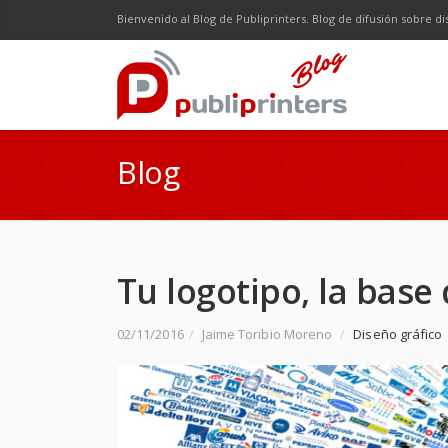
Facebook
Twitter
Google Plus
LinkedI
R
Bienvenido al Blog de Publiprinters. Blog de difusión sobre di
Blog
Tu logotipo, la base
02/11/2016
/
Jaime Toribio Moreno
/
Diseño gráfico