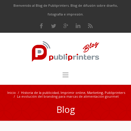
Bienvenido al Blog de Publiprinters. Blog de difusión sobre diseño,
fotografía e impresión.
Inicio
/
Historia de la publicidad
,
Imprimir online
,
Marketing
,
Publiprinters
/
La evolución del branding para marcas de alimentación gourmet
Blog