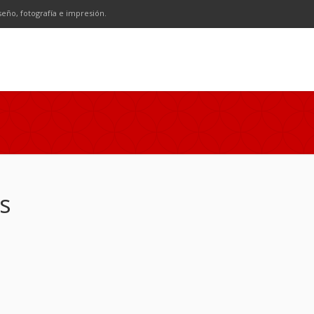
n
SS
seño, fotografía e impresión.
s