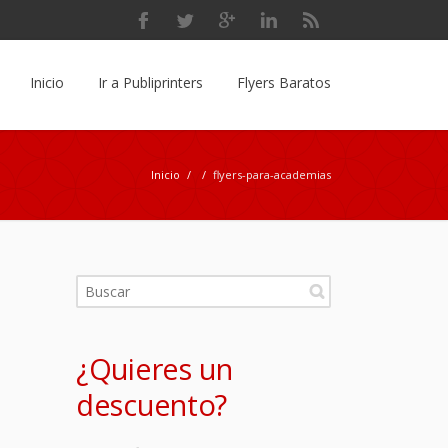
Inicio
Ir a Publiprinters
Flyers Baratos
Inicio
/
/
flyers-para-academias
¿Quieres un
descuento?