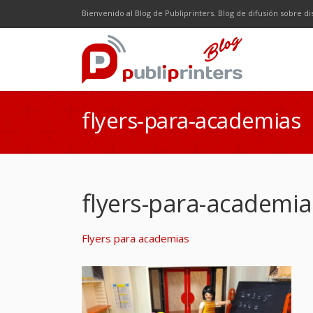
Facebook
Twitter
Google Plus
LinkedI
R
Bienvenido al Blog de Publiprinters. Blog de difusión sobre di
flyers-para-academias
flyers-para-academia
Flyers para academias