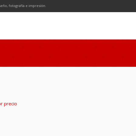
n
SS
seño, fotografía e impresión.
or precio