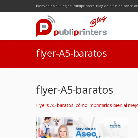
Facebook
Twitter
Google Plus
LinkedI
R
Bienvenido al Blog de Publiprinters. Blog de difusión sobre di
flyer-A5-baratos
flyer-A5-baratos
Flyers A5 baratos: cómo imprimirlos bien al mej