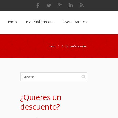
Inicio
Ir a Publiprinters
Flyers Baratos
Inicio
/
/
flyer-A5-baratos
¿Quieres un
descuento?