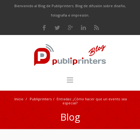
Bienvenido al Blog de Publiprinters. Blog de difusión sobre diseño,
fotografía e impresión.
Inicio
/
Publiprinters
/
Entradas: ¿Cómo hacer que un evento sea
especial?
Blog