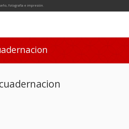
n
SS
seño, fotografía e impresión.
cuadernacion
ncuadernacion