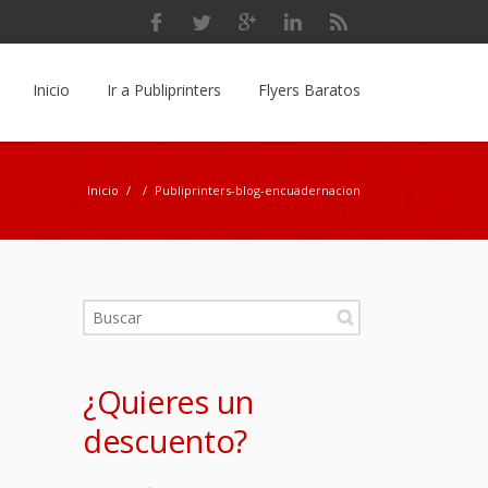
Inicio
Ir a Publiprinters
Flyers Baratos
Inicio
/
/
Publiprinters-blog-encuadernacion
¿Quieres un
descuento?