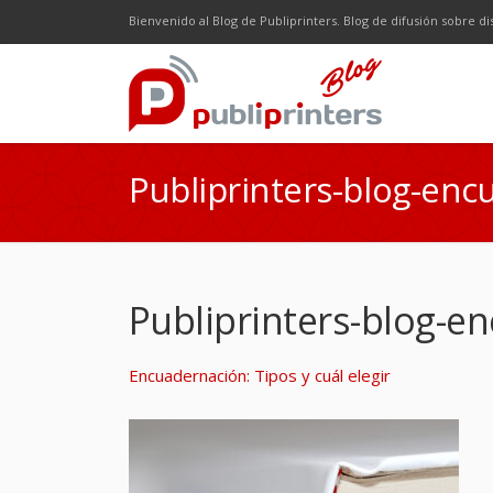
Facebook
Twitter
Google Plus
LinkedI
R
Bienvenido al Blog de Publiprinters. Blog de difusión sobre di
Publiprinters-blog-en
Publiprinters-blog-e
Encuadernación: Tipos y cuál elegir