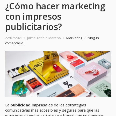
¿Cómo hacer marketing
con impresos
publicitarios?
22/07/2021
/
Jaime Toribio Moreno
/
Marketing
/
Ningún
comentario
La
publicidad impresa
es de las estrategias
comunicativas más accesibles y seguras para que las
empresas muestren su marca y transmitan un mensaje