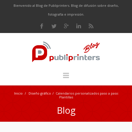
Bienvenido al Blog de Publiprinters. Blog de difusión sobre diseño,
fotografía e impresión.
Inicio
/
Diseño gráfico
/
Calendarios personalizados paso a paso:
Plantillas
Blog