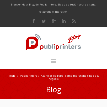
Bienvenido al Blog de Publiprinters. Blog de difusión sobre diseño,
fotografía e impresión.
Inicio
/
Publiprinters
/
Abanicos de papel como merchandising de tu
negocio
Blog